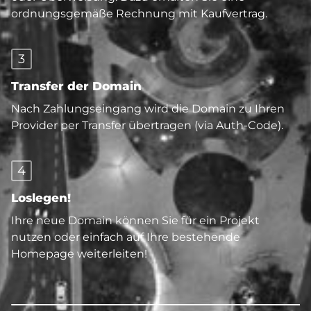
ordnungsgemäße Rechnung mit Kaufvertrag.
3
Transfer der Domain
Nach Zahlungseingang wird die Domain zu Ihren
Provider per Transfer übertragen (via Auth-Code).
4
Loslegen!
Ihre neue Domain können Sie für ein Projekt
nutzen oder einfach auf Ihre bestehende
Homepage weiterleiten!